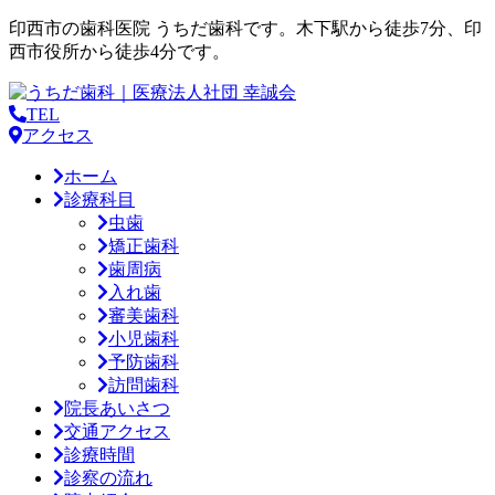
印西市の歯科医院 うちだ歯科です。木下駅から徒歩7分、印
西市役所から徒歩4分です。
TEL
アクセス
ホーム
診療科目
虫歯
矯正歯科
歯周病
入れ歯
審美歯科
小児歯科
予防歯科
訪問歯科
院長あいさつ
交通アクセス
診療時間
診察の流れ